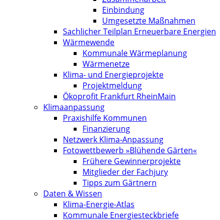
Einbindung
Umgesetzte Maßnahmen
Sachlicher Teilplan Erneuerbare Energien
Wärmewende
Kommunale Wärmeplanung
Wärmenetze
Klima- und Energieprojekte
Projektmeldung
Ökoprofit Frankfurt RheinMain
Klimaanpassung
Praxishilfe Kommunen
Finanzierung
Netzwerk Klima-Anpassung
Fotowettbewerb »Blühende Gärten«
Frühere Gewinnerprojekte
Mitglieder der Fachjury
Tipps zum Gärtnern
Daten & Wissen
Klima-Energie-Atlas
Kommunale Energiesteckbriefe