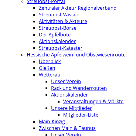
Streuobst-Portal
Zentraler Akteur Regionalverband
Streuobst-Wissen
Aktivitäten & Akteure
Streuobst-Börse
Der Apfelbote
Aktionskalender
Streuobst-Kataster
Hessische Apfelwein- und Obstwiesenroute
Überblick
Gießen
Wetterau
Unser Verein
Rad- und Wanderrouten
Aktionskalender
Veranstaltungen & Märkte
Unsere Mitglieder
Mitglieder-Liste
Main-Kinzig
Zwischen Main & Taunus
Unser Verein