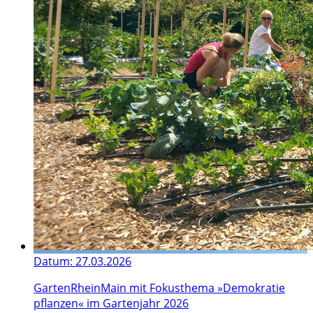
Datum:
27.03.2026
GartenRheinMain mit Fo‌kusthema »Demokratie
pflanzen« im Gartenjahr 2026