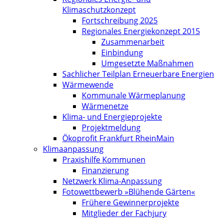
Klimaschutzkonzept
Fortschreibung 2025
Regionales Energiekonzept 2015
Zusammenarbeit
Einbindung
Umgesetzte Maßnahmen
Sachlicher Teilplan Erneuerbare Energien
Wärmewende
Kommunale Wärmeplanung
Wärmenetze
Klima- und Energieprojekte
Projektmeldung
Ökoprofit Frankfurt RheinMain
Klimaanpassung
Praxishilfe Kommunen
Finanzierung
Netzwerk Klima-Anpassung
Fotowettbewerb »Blühende Gärten«
Frühere Gewinnerprojekte
Mitglieder der Fachjury